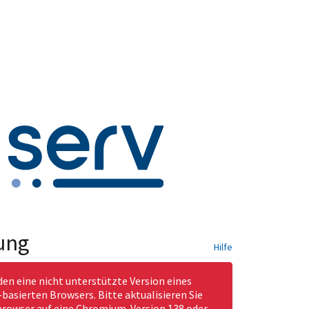
ung
Hilfe
den eine nicht unterstützte Version eines
asierten Browsers. Bitte aktualisieren Sie
rowser auf eine Chromium-Version 138 oder